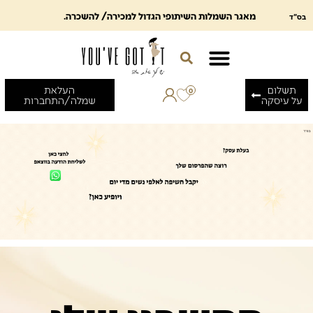
מאגר השמלות השיתופי הגדול למכירה/ להשכרה.
בס"ד
תשלום
העלאת
0
על עיסקה
שמלה/התחברות