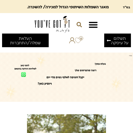
מאגר השמלות השיתופי הגדול למכירה/ להשכרה.
בס"ד
תשלום
העלאת
0
על עיסקה
שמלה/התחברות