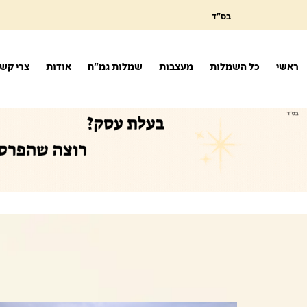
בס"ד
ראשי
כל השמלות
מעצבות
שמלות גמ"ח
אודות
צרי קש