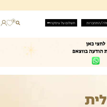
0
לה/התחברות
תשלום על עיסקה
ית